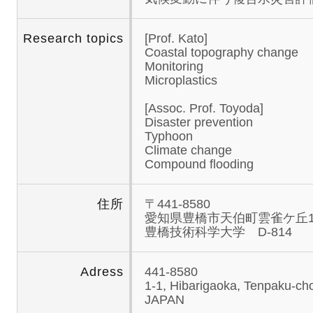
Research topics
[Prof. Kato]
Coastal topography change
Monitoring
Microplastics
[Assoc. Prof. Toyoda]
Disaster prevention
Typhoon
Climate change
Compound flooding
住所
〒441-8580
愛知県豊橋市天伯町雲雀ケ丘1
豊橋技術科学大学 D-814
Adress
441-8580
1-1, Hibarigaoka, Tenpaku-cho,
JAPAN