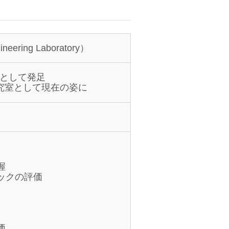
ering Laboratory）
室として発足
研究室として現在の姿に
握
ックの評価
価