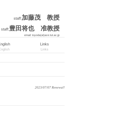
加藤茂 教授
staff:
豊田将也 准教授
staff:
email: toyoda(at)ace.tut.ac.jp
nglish
Links
English
Links
2023/07/07 Renewal!